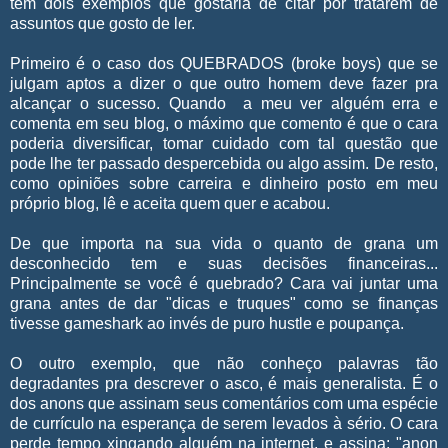
tem dois exemplos que gostaria de citar por tratarem de
assuntos que gosto de ler.
Primeiro é o caso dos QUEBRADOS (broke boys) que se
julgam aptos a dizer o que outro homem deve fazer pra
alcançar o sucesso. Quando a meu ver alguém erra e
comenta em seu blog, o máximo que comento é que o cara
poderia diversificar, tomar cuidado com tal questão que
pode lhe ter passado despercebida ou algo assim. De resto,
como opiniões sobre carreira e dinheiro posto em meu
próprio blog, lê e aceita quem quer e acabou.
De que importa na sua vida o quanto de grana um
desconhecido tem e suas decisões financeiras...
Principalmente se você é quebrado? Cara vai juntar uma
grana antes de dar "dicas e truques" como se finanças
tivesse gameshark ao invés de puro hustle e poupança.
O outro exemplo, que não conheço palavras tão
degradantes pra descrever o asco, é mais generalista. É o
dos anons que assinam seus comentários com uma espécie
de currículo na esperança de serem levados à sério. O cara
perde tempo xingando alguém na internet, e assina: "anon