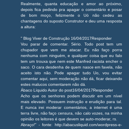
Realmente, quanta educação e amor ao próximo,
depois fica pedindo pra apagar o comentário e posar
de bom moço, felizmente o Uó não cedeu as
chantagens do suposto Construtor e deu uma resposta
a altura:
" Blog Viver de Construção 16/04/2017Responder
Vou parar de comentar. Sério. Todo post tem um
chupador que vem me atacar. Eu não faço porra
nenhuma com ninguém, e qualquer coisa que eu falo
tem um trouxa que nem este Manfred racista encher o
saco. O cara desdenha de quem nasce em favela, não
aceito isto não. Pode apagar tudo Uo, vou evitar
comentar aqui, sem moderação não dá, ficar deixando
estes malucos comentarem não dá.
Ábaco Líquido Autor do post16/04/2017Responder
Acho que os senhores podem discutir em um nível
mais elevado. Possuem instrução e erudição para tal.
E nunca irei moderar comentários, a internet é uma
terra livre, não faço censura, não calo vozes, na minha
opinião os leitores é que devem se auto-moderar, rs.
Abraço!" - fonte: http://abacusliquid.com/wordpress-e-