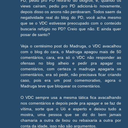
PD, pediu pro PD retirá-lo do blogroll, e, quando os
views caíram, pediu pro PD adicioná-lo novamente,
depois disso os anons não perdoaram. Todos saem da
negatividade real do blog do PD, você acha mesmo
que se o VDC estivesse preocupado com o conteúdo
buscaria refúgio no PD? Creio que não. E ainda quer
posar de santo?
Veja o centésimo post do Madruga, o VDC avacalhou
com o blog do cara, o Madruga apagou mais de 50
comentários, cara, era só o VDC não responder as
ofensas no blog alheio e pedir pra apagar os
comentários, com certeza o madruga apagaria os
comentários, era só pedir, não precisava ficar criando
caso, pois era um post comemorativo, agora o
Madruga teve que bloquear os comentários.
O VDC sempre usa a mesma tática fica avacalhando
nos comentários e depois pede pra apagar e se faz de
vítima, sorte que o Uó e esperto e deixou tudo a
mostra, uma pessoa que se diz do bem jamais
chamaria a outra de lixou ou rebaixaria a outra por
conta da idade, isso não são argumentos.