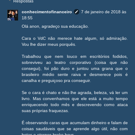
Respostas
conhecimentofinanceiro
7 de janeiro de 2018 às
18:55
Olá anon, agradeço sua educação.
Cara o VdC não merece hate algum, só admiração.
Vou lhe dizer meus porquês.
Trabalhou que nem louco em escritórios fodidos,
sobreviveu ao teatro corporativo (coisa que não
consegui), foi pão duro e juntou uma grana que o
brasileiro médio sente raiva e desmerece pois é
canalha e preguiçoso pra conseguir.
Se o cara é chato e não lhe agrada, beleza, vá ler um
livro. Mas convenhamos que ele está a muito tempo
enriquecendo todo mês e descrevendo como ataca
suas próprias fraquezas.
É observando caras que acumulam dinheiro e falam de
coisas saudáveis que se aprende algo útil, não com
betas e eternos broke boys.