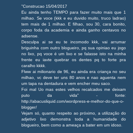
"Construcao 15/04/2017
Eu ainda tenho TEMPO para fazer muito mais que 1
milhao. Se voce (kkk e eu duvido muito, truco ladrao)
tem mais de 1 milhao. E filhao, sou 30, cara bonito,
corpo foda da academia e ainda ganho centavos no
adsense.
Desculpa ai se eu te incomodo kkk, vai arrumar
briguinha com outro blogueiro, pq sua opiniao eu jogo
no lixo, pq voce é um lixo e se falasse isto na minha
frente eu iavte quebrar os dentes pq to forte pra
caralho kkkk.
Flww ai milionario de 96, eu ainda era criança no seu
milhao, vc deve ter uns 80 anos e nao aguenta nem
um tapa na dentadura e vem encher meu saco.
Foi mal Uo mas estes velhos recalcados me deixam
puto da vida" - fonte:
http://abacusliquid.com/wordpress-e-melhor-do-que-o-
blogger/
Vejam só, quanto respeito ao próximo, a utilização do
adjetivo lixo demonstra toda a humanidade do
blogueiro, bem como a ameaça a bater em um idoso.