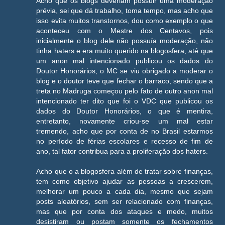
Acho que os blogs deveriam possuir uma moderação
prévia, sei que dá trabalho, toma tempo, mas acho que
isso evita muitos transtornos, dou como exemplo o que
aconteceu com o Mestre dos Centavos, pois
inicialmente o blog dele não possuía moderação, não
tinha haters e era muito querido na blogosfera, até que
um anon mal intencionado publicou os dados do
Doutor Honorários, o MC se viu obrigado a moderar o
blog e o doutor teve que fechar o barraco, sendo que a
treta no Madruga começou pelo fato de outro anon mal
intencionado ter dito que foi o VDC que publicou os
dados do Doutor Honorários, o que é mentira,
entretanto, novamente criou-se um mal estar
tremendo, acho que por conta de no Brasil estarmos
no período de férias escolares e recesso de fim de
ano, tal fator contribua para a proliferação dos haters.
Acho que o a blogosfera além de tratar sobre finanças,
tem como objetivo ajudar as pessoas a crescerem,
melhorar um pouco a cada dia, mesmo que sejam
posts aleatórios, sem ser relacionado com finanças,
mas que por conta dos ataques e medo, muitos
desistiram ou postam somente os fechamentos