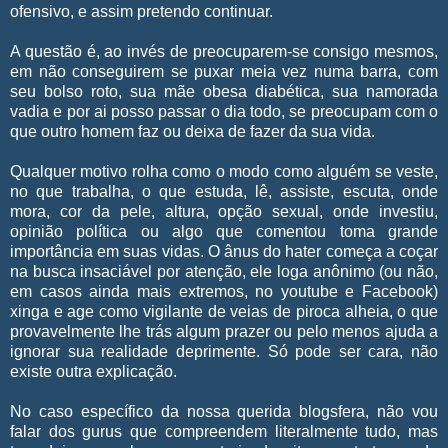
ofensivo, e assim pretendo continuar.
A questão é, ao invés de preocuparem-se consigo mesmos,
em não conseguirem se puxar meia vez numa barra, com
seu bolso roto, sua mãe obesa diabética, sua namorada
vadia e por ai posso passar o dia todo, se preocupam com o
que outro homem faz ou deixa de fazer da sua vida.
Qualquer motivo rolha como o modo como alguém se veste,
no que trabalha, o que estuda, lê, assiste, escuta, onde
mora, cor da pele, altura, opção sexual, onde investiu,
opinião política ou algo que comentou toma grande
importância em suas vidas. O ânus do hater começa a coçar
na busca insaciável por atenção, ele loga anônimo (ou não,
em casos ainda mais extremos, no youtube e Facebook)
xinga e age como vigilante de veias de piroca alheia, o que
provavelmente lhe trás algum prazer ou pelo menos ajuda a
ignorar sua realidade deprimente. Só pode ser cara, não
existe outra explicação.
No caso específico da nossa querida blogsfera, não vou
falar dos gurus que compreendem literalmente tudo, mas