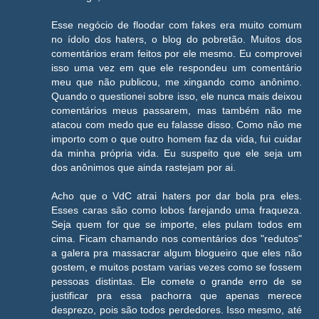
Esse negócio de floodar com fakes era muito comum
no ídolo dos haters, o blog do pobretão. Muitos dos
comentários eram feitos por ele mesmo. Eu comprovei
isso uma vez em que ele respondeu um comentário
meu que não publicou, me xingando como anônimo.
Quando o questionei sobre isso, ele nunca mais deixou
comentários meus passarem, mas também não me
atacou com medo que eu falasse disso. Como não me
importo com o que outro homem faz da vida, fui cuidar
da minha própria vida. Eu suspeito que ele seja um
dos anônimos que ainda rastejam por ai.
Acho que o VdC atrai haters por dar bola pra eles.
Esses caras são como lobos farejando uma fraqueza.
Seja quem for que se importe, eles pulam todos em
cima. Ficam chamando nos comentários dos "redutos"
a galera pra massacrar algum blogueiro que eles não
gostem, e muitos postam varias vezes como se fossem
pessoas distintas. Ele comete o grande erro de se
justificar pra essa pachorra que apenas merece
desprezo, pois são todos perdedores. Isso mesmo, até