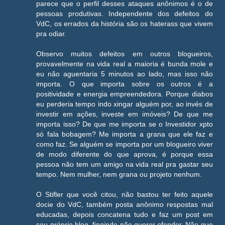
parece que o perfil desses ataques anônimos é o de
pessoas produtivas. Independente dos defeitos do
VdC, os errados da história são os haterass que vivem
pra odiar.
Observo muitos defeitos em outros blogueiros,
provavelmente na vida real a maioria é bunda mole e
eu não aguentaria 5 minutos ao lado, mas isso não
importa. O que importa sobre os outros é a
positividade e energia empreendedora. Porque diabos
eu perderia tempo indo xingar alguém por, ao invés de
investir em ações, investe em imóveis? De que me
importa isso? De que me importa se o Investidor xpto
só fala bobagem? Me importa a grana que ele faz e
como faz. Se alguém se importa por um blogueiro viver
de modo diferente do que aprova, é porque essa
pessoa não tem um amigo na vida real pra gastar seu
tempo. Nem mulher, nem grana ou projeto nenhum.
O Stifler que você citou, não bastou ter feito aquele
docie do VdC, também posta anônimo respostas mal
educadas, depois concatena tudo e faz um post em
seu próprio blog, fingindo não querer ofender. Não que