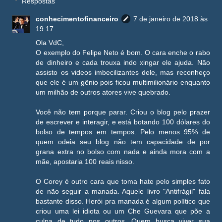
Respostas
conhecimentofinanceiro
7 de janeiro de 2018 às
19:17
Ola VdC,
O exemplo do Felipe Neto é bom. O cara enche o rabo
de dinheiro e cada trouxa indo xingar ele ajuda. Não
assisto os videos imbecilizantes dele, mas reconheço
que ele é um gênio pois ficou multimilionário enquanto
um milhão de outros atores vive quebrado.
Você não tem porque parar. Criou o blog pelo prazer
de escrever e interagir, e está botando 100 dólares do
bolso de tempos em tempos. Pelo menos 95% de
quem odeia seu blog não tem capacidade de por
grana extra no bolso com nada e ainda mora com a
mãe, apostaria 100 reais nisso.
O Corey é outro cara que toma hate pelo simples fato
de não seguir a manada. Aquele livro "Antifrágil" fala
bastante disso. Herói pra manada é algum político que
criou uma lei idiota ou um Che Guevara que põe a
culpa de tudo nos outros. Quem busca viver sua